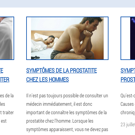
TE
SYMPTÔMES DE LA PROSTATITE
SYMPT
ITER
CHEZ LES HOMMES
PROST
es de la
Il n'est pas toujours possible de consulter un
Qu'est-c
des
médecin immédiatement, il est donc
Causes 
traiter
important de connaître les symptômes de la
chroniq
 est
prostatite chez l'homme. Lorsque les
23 juill
symptômes apparaissent, vous ne devez pas