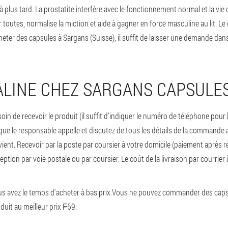
 à plus tard. La prostatite interfère avec le fonctionnement normal et la v
ur toutes, normalise la miction et aide à gagner en force masculine au lit
ter des capsules à Sargans (Suisse), il suffit de laisser une demande dan
LINE CHEZ SARGANS CAPSULE
oin de recevoir le produit (il suffit d'indiquer le numéro de téléphone po
ue le responsable appelle et discutez de tous les détails de la commande av
ent. Recevoir par la poste par coursier à votre domicile (paiement après r
ion par voie postale ou par coursier. Le coût de la livraison par courrier à
 avez le temps d'acheter à bas prix.
Vous ne pouvez commander des capsule
oduit au meilleur prix ₣69.