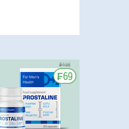
₣138
₣69