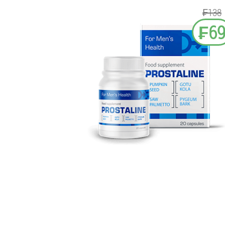
₣138
₣6