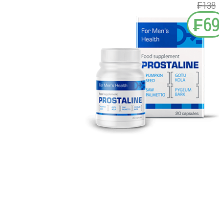
₣138
₣6