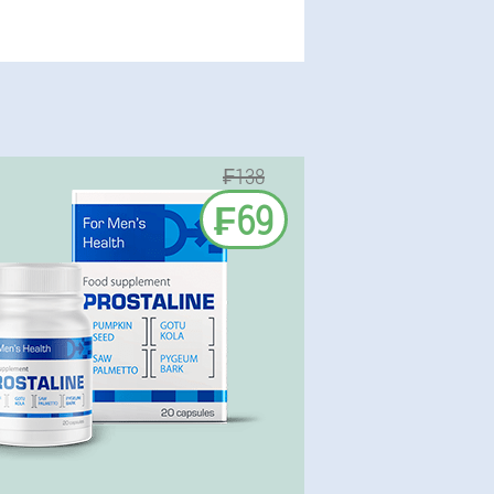
₣138
₣69