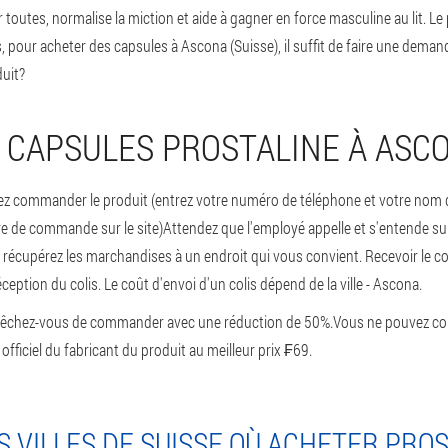
 toutes, normalise la miction et aide à gagner en force masculine au lit. Le
our acheter des capsules à Ascona (Suisse), il suffit de faire une demand
uit?
CAPSULES PROSTALINE À ASC
itez commander le produit (entrez votre numéro de téléphone et votre n
 de commande sur le site)Attendez que l'employé appelle et s'entende sur l
 récupérez les marchandises à un endroit qui vous convient. Recevoir le col
tion du colis. Le coût d'envoi d'un colis dépend de la ville - Ascona.
Dépêchez-vous de commander avec une réduction de 50%.
Vous ne pouvez co
 officiel du fabricant du produit au meilleur prix ₣69.
 VILLES DE SUISSE OÙ ACHETER PRO