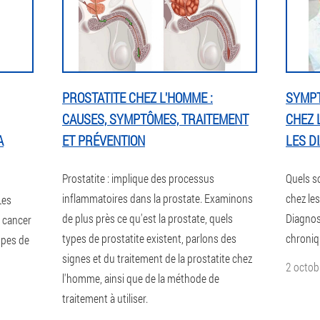
PROSTATITE CHEZ L'HOMME :
SYMPT
CAUSES, SYMPTÔMES, TRAITEMENT
CHEZ 
A
ET PRÉVENTION
LES D
Prostatite : implique des processus
Quels s
inflammatoires dans la prostate. Examinons
chez le
Les
de plus près ce qu'est la prostate, quels
Diagnost
e cancer
types de prostatite existent, parlons des
chroniq
upes de
signes et du traitement de la prostatite chez
2 octob
l'homme, ainsi que de la méthode de
traitement à utiliser.