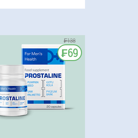
₣138
₣69