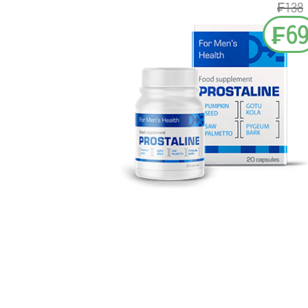
₣138
₣6