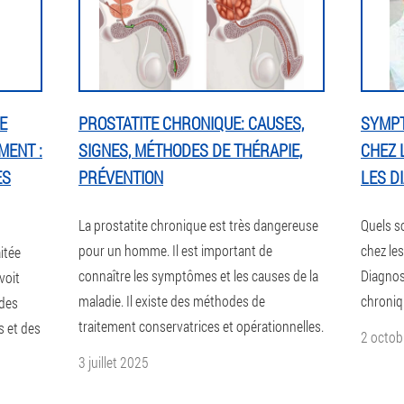
E
PROSTATITE CHRONIQUE: CAUSES,
SYMPT
MENT :
SIGNES, MÉTHODES DE THÉRAPIE,
CHEZ 
ES
PRÉVENTION
LES D
La prostatite chronique est très dangereuse
Quels s
pour un homme. Il est important de
chez le
itée
connaître les symptômes et les causes de la
Diagnost
voit
maladie. Il existe des méthodes de
chroniq
 des
traitement conservatrices et opérationnelles.
s et des
2 octob
3 juillet 2025