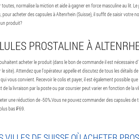
 toutes, normalise la miction et aide à gagner en force masculine au lit. Le
ur acheter des capsules à Altenrhein (Suisse), il suffit de saisir votre 
 un produit?
LULES PROSTALINE À ALTENRH
ouhaitent acheter le produit (dans le bon de commande il est nécessaire d
 site). Attendez que l'opérateur appelle et discutez de tous les détails de
ui vous convient. Recevoir le colis et payer, il est également possible que
 la livraison par la poste ou par coursier peut varier en fonction de la vill
ter une réduction de -50%.
Vous ne pouvez commander des capsules de trai
 plus bas ₣69.
 VILLES DE SUISSE OÙ ACHETER PRO