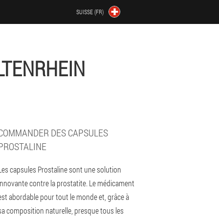
SUISSE (FR)
LTENRHEIN
COMMANDER DES CAPSULES
PROSTALINE
Les capsules Prostaline sont une solution
innovante contre la prostatite. Le médicament
est abordable pour tout le monde et, grâce à
sa composition naturelle, presque tous les