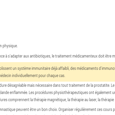
on physique.
nce à s'adapter aux antibiotiques, le traitement médicamenteux doit être 
iblissent un système immunitaire déjà affaibli, des médicaments d'immunoth
 médecin individuellement pour chaque cas.
ure désagréable mais nécessaire dans tout traitement de la prostatite. Le
 glande enflammée. Les procédures physiothérapeutiques ont également un e
es comprennent la thérapie magnétique, la thérapie au laser, la thérapie à
a gymnastique peuvent être un bon choix. Organiser régulièrement ces cours