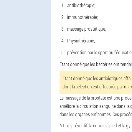
antibiothérapie;
immunothérapie;
massage prostatique;
Physiothérapie;
prévention par le sport ou l’éducati
Étant donné que les bactéries ont tenda
Étant donné que les antibiotiques affa
dont la sélection est effectuée par un
Le massage de la prostate est une procéd
améliore la circulation sanguine dans la
dans les organes enflammés. Ces procédur
À titre préventif, la course à pied et l