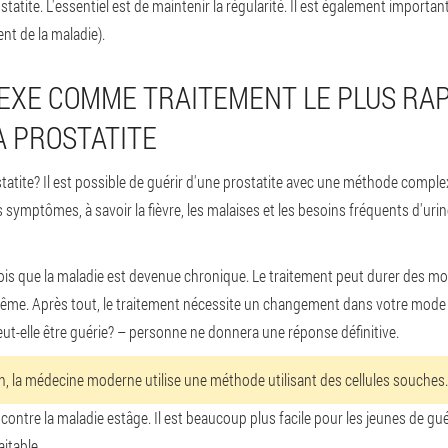
tite. L'essentiel est de maintenir la régularité. Il est également important 
nt de la maladie).
XE COMME TRAITEMENT LE PLUS RAPI
A PROSTATITE
atite? Il est possible de guérir d'une prostatite avec une méthode complex
ymptômes, à savoir la fièvre, les malaises et les besoins fréquents d'urine
fois que la maladie est devenue chronique. Le traitement peut durer des moi
même. Après tout, le traitement nécessite un changement dans votre mode d
 peut-elle être guérie? – personne ne donnera une réponse définitive.
n, la médecine moderne utilise une méthode utilisant des cellules souches.
 contre la maladie est
âge
. Il est beaucoup plus facile pour les jeunes de gu
aitable.