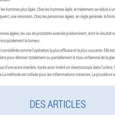
 les hommes plus âgés. Chez les hommes âgés, le traitement se réduit à u
équent, une rémission. Chez les personnes âgées, en règle générale, la f
rsonnes âgées, les cas de prostatite avancée prédominent, dont le résultat 
hirurgicalement la tumeur.
i considérée comme l'opération la plus efficace et la plus courante. Elle es
ètre pour éliminer totalement ou partiellement le tissu enflammé de la gla
atique d’une autre manière. Après avoir inséré un résectoscope dans l'urètre,
e.
La méthode est utilisée pour les inflammations mineures
. La procédure 
DES ARTICLES