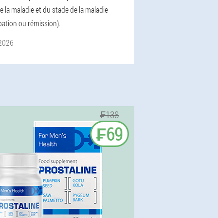
 la maladie et du stade de la maladie
bation ou rémission).
 2026
₣138
₣69