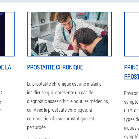
E LA
PROSTATITE CHRONIQUE
PRINC
PROST
La prostatite chronique est une maladie
insidieuse qui représente un cas de
 ?
Environ
diagnostic assez difficile pour les médecins,
e
symptôm
car Avec la prostatite chronique, la
e.
60 % d’
composition du suc prostatique est
types d
perturbée.
aiguës 
symptôm